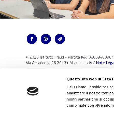
© 2026 Istituto Freud - Partita IVA: 08659460961
Via Accademia 26 20131 Milano - Italy /
Note Legal
Questo sito web utilizza i
Utilizziamo i cookie per pe
analizzare il nostro traffic
nostri partner che si occup
Con riferimento al presente sito, i testi, le immagini, la grafica,
combinarle con altre inform
della proprietà intellettuale. Tutti i diritti sono riservati in favo
rielaborazione, diffusione o distribuzione dei contenuti stessi m