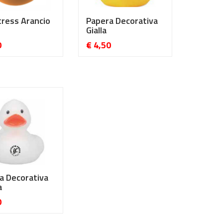
tress Arancio
Papera Decorativa
Gialla
0
€ 4,50
a Decorativa
a
0