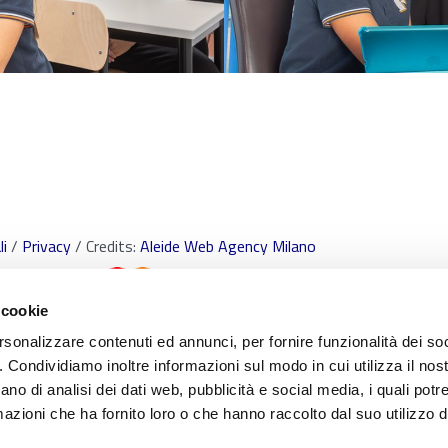
i
/
Privacy
/ Credits:
Aleide Web Agency Milano
 cookie
rsonalizzare contenuti ed annunci, per fornire funzionalità dei so
o. Condividiamo inoltre informazioni sul modo in cui utilizza il nost
ano di analisi dei dati web, pubblicità e social media, i quali pot
 i marchi e tutti contenuti e le procedure nonché le idee di realizzo di sistemi di proc
azioni che ha fornito loro o che hanno raccolto dal suo utilizzo de
re di Scuola Paritaria S.Freud Srl. È vietata qualsiasi utilizzazione, totale o parziale, d
ediante qualunque piattaforma tecnologica, supporto o rete telematica. Qualsiasi rip