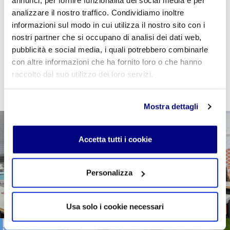
annunci, per fornire funzionalità dei social media e per
Per acquistare questo servizio effettua il
login
se
analizzare il nostro traffico. Condividiamo inoltre
sei uno studente della Scuola Freud (o futuro alunno
informazioni sul modo in cui utilizza il nostro sito con i
già iscritto,
registrati
con il tuo codice fiscale), se
nostri partner che si occupano di analisi dei dati web,
non invece non sei ancora iscritto
clicca qui
e richiedi
pubblicità e social media, i quali potrebbero combinarle
informazioni.
con altre informazioni che ha fornito loro o che hanno
raccolto dal suo utilizzo dei loro servizi.
Mostra dettagli
Accetta tutti i cookie
Personalizza
Usa solo i cookie necessari