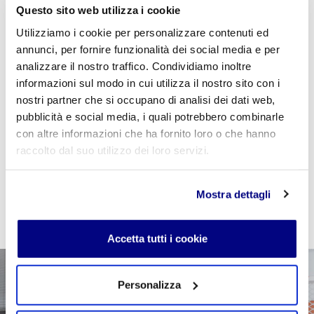
Questo sito web utilizza i cookie
Utilizziamo i cookie per personalizzare contenuti ed
annunci, per fornire funzionalità dei social media e per
Se sei studente della scuola utilizza il coupon
analizzare il nostro traffico. Condividiamo inoltre
"
CPVIDEOPILLOLA
" in fase di checkout per azzerare
informazioni sul modo in cui utilizza il nostro sito con i
il costo della VideoPillola
nostri partner che si occupano di analisi dei dati web,
pubblicità e social media, i quali potrebbero combinarle
con altre informazioni che ha fornito loro o che hanno
raccolto dal suo utilizzo dei loro servizi.
AGGIUNGI AL CARRELLO
Mostra dettagli
Accetta tutti i cookie
Personalizza