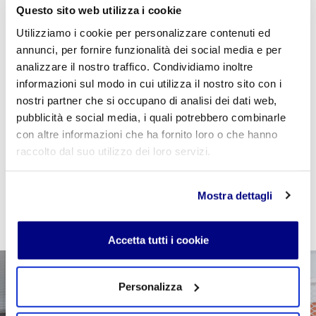
Questo sito web utilizza i cookie
Utilizziamo i cookie per personalizzare contenuti ed
annunci, per fornire funzionalità dei social media e per
Se sei studente della scuola utilizza il coupon
analizzare il nostro traffico. Condividiamo inoltre
"
CPVIDEOPILLOLA
" in fase di checkout per azzerare
informazioni sul modo in cui utilizza il nostro sito con i
il costo della VideoPillola
nostri partner che si occupano di analisi dei dati web,
pubblicità e social media, i quali potrebbero combinarle
con altre informazioni che ha fornito loro o che hanno
raccolto dal suo utilizzo dei loro servizi.
AGGIUNGI AL CARRELLO
Mostra dettagli
Accetta tutti i cookie
Personalizza