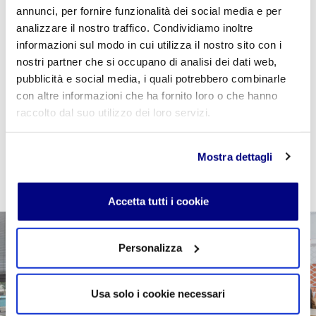
annunci, per fornire funzionalità dei social media e per
Se sei studente della scuola utilizza il coupon
analizzare il nostro traffico. Condividiamo inoltre
"
CPVIDEOPILLOLA
" in fase di checkout per azzerare
informazioni sul modo in cui utilizza il nostro sito con i
il costo della VideoPillola
nostri partner che si occupano di analisi dei dati web,
pubblicità e social media, i quali potrebbero combinarle
con altre informazioni che ha fornito loro o che hanno
raccolto dal suo utilizzo dei loro servizi.
AGGIUNGI AL CARRELLO
Mostra dettagli
Accetta tutti i cookie
Personalizza
Usa solo i cookie necessari