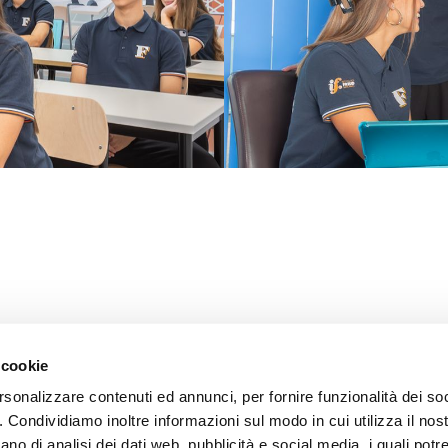
i
/
Privacy
/ Credits:
Aleide Web Agency Milano
 cookie
rsonalizzare contenuti ed annunci, per fornire funzionalità dei so
o. Condividiamo inoltre informazioni sul modo in cui utilizza il nost
ano di analisi dei dati web, pubblicità e social media, i quali pot