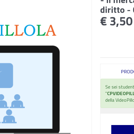
diritto 
€ 3,50
PROD
Se sei student
"
CPVIDEOPIL
della VideoPill