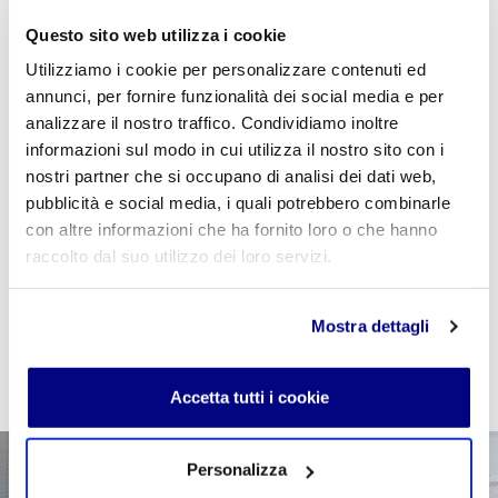
Questo sito web utilizza i cookie
Utilizziamo i cookie per personalizzare contenuti ed
annunci, per fornire funzionalità dei social media e per
analizzare il nostro traffico. Condividiamo inoltre
Se sei studente della scuola utilizza il coupon
informazioni sul modo in cui utilizza il nostro sito con i
"
CPVIDEOPILLOLA
" in fase di checkout per azzerare
nostri partner che si occupano di analisi dei dati web,
il costo della VideoPillola
pubblicità e social media, i quali potrebbero combinarle
con altre informazioni che ha fornito loro o che hanno
raccolto dal suo utilizzo dei loro servizi.
AGGIUNGI AL CARRELLO
Mostra dettagli
Accetta tutti i cookie
Personalizza