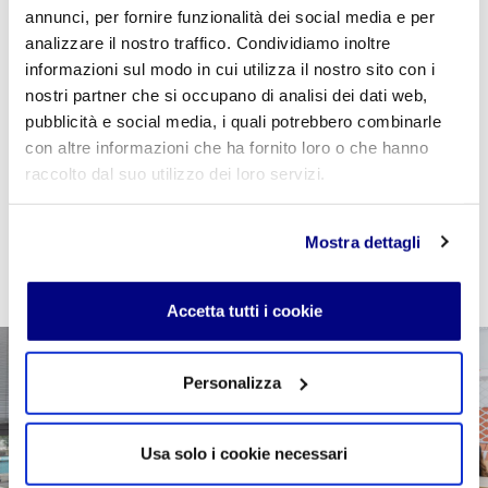
annunci, per fornire funzionalità dei social media e per
Se sei studente della scuola utilizza il coupon
analizzare il nostro traffico. Condividiamo inoltre
"
CPVIDEOPILLOLA
" in fase di checkout per azzerare
informazioni sul modo in cui utilizza il nostro sito con i
il costo della VideoPillola
nostri partner che si occupano di analisi dei dati web,
pubblicità e social media, i quali potrebbero combinarle
con altre informazioni che ha fornito loro o che hanno
raccolto dal suo utilizzo dei loro servizi.
AGGIUNGI AL CARRELLO
Mostra dettagli
Accetta tutti i cookie
Personalizza
Usa solo i cookie necessari