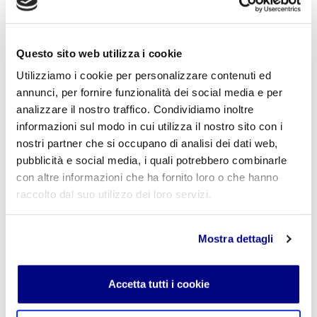
Codice:
Progetto multidisciplinare: Milano la città dai
mille volti - Modulo 3 Milano contrattuale - Modulo 4
Analisi di casi reali - CL 2A Info
Questo sito web utilizza i cookie
Utilizziamo i cookie per personalizzare contenuti ed
annunci, per fornire funzionalità dei social media e per
analizzare il nostro traffico. Condividiamo inoltre
informazioni sul modo in cui utilizza il nostro sito con i
nostri partner che si occupano di analisi dei dati web,
Se sei studente della scuola utilizza il coupon
"
CPVIDEOPILLOLA
" in fase di checkout per azzerare
pubblicità e social media, i quali potrebbero combinarle
il costo della VideoPillola
con altre informazioni che ha fornito loro o che hanno
raccolto dal suo utilizzo dei loro servizi.
Mostra dettagli
AGGIUNGI AL CARRELLO
Accetta tutti i cookie