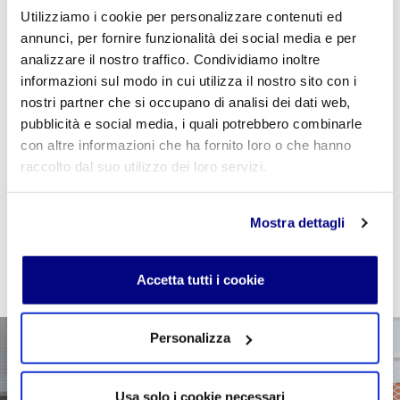
Utilizziamo i cookie per personalizzare contenuti ed
annunci, per fornire funzionalità dei social media e per
analizzare il nostro traffico. Condividiamo inoltre
Se sei studente della scuola utilizza il coupon
informazioni sul modo in cui utilizza il nostro sito con i
"
CPVIDEOPILLOLA
" in fase di checkout per azzerare
nostri partner che si occupano di analisi dei dati web,
il costo della VideoPillola
pubblicità e social media, i quali potrebbero combinarle
con altre informazioni che ha fornito loro o che hanno
raccolto dal suo utilizzo dei loro servizi.
AGGIUNGI AL CARRELLO
Mostra dettagli
Accetta tutti i cookie
Personalizza
Usa solo i cookie necessari