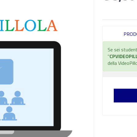
PROD
Se sei student
"
CPVIDEOPIL
della VideoPill