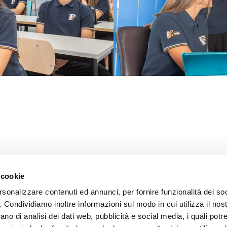
i
/
Privacy
/ Credits:
Aleide Web Agency Milano
 cookie
rsonalizzare contenuti ed annunci, per fornire funzionalità dei so
o. Condividiamo inoltre informazioni sul modo in cui utilizza il nost
ano di analisi dei dati web, pubblicità e social media, i quali pot
 i marchi e tutti contenuti e le procedure nonché le idee di realizzo di sistemi di proc