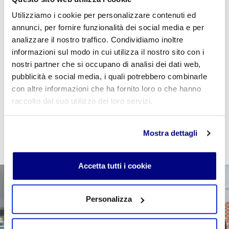
Utilizziamo i cookie per personalizzare contenuti ed
Se sei studente della scuola utilizza il coupon
annunci, per fornire funzionalità dei social media e per
"
CPVIDEOPILLOLA
" in fase di checkout per azzerare
analizzare il nostro traffico. Condividiamo inoltre
il costo della VideoPillola
informazioni sul modo in cui utilizza il nostro sito con i
nostri partner che si occupano di analisi dei dati web,
pubblicità e social media, i quali potrebbero combinarle
con altre informazioni che ha fornito loro o che hanno
raccolto dal suo utilizzo dei loro servizi.
AGGIUNGI AL CARRELLO
Mostra dettagli
Accetta tutti i cookie
Personalizza