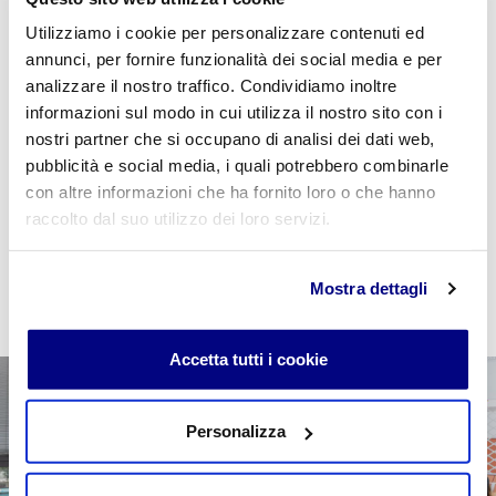
Utilizziamo i cookie per personalizzare contenuti ed
Se sei studente della scuola utilizza il coupon
annunci, per fornire funzionalità dei social media e per
"
CPVIDEOPILLOLA
" in fase di checkout per azzerare
analizzare il nostro traffico. Condividiamo inoltre
il costo della VideoPillola
informazioni sul modo in cui utilizza il nostro sito con i
nostri partner che si occupano di analisi dei dati web,
pubblicità e social media, i quali potrebbero combinarle
con altre informazioni che ha fornito loro o che hanno
raccolto dal suo utilizzo dei loro servizi.
AGGIUNGI AL CARRELLO
Mostra dettagli
Accetta tutti i cookie
Personalizza