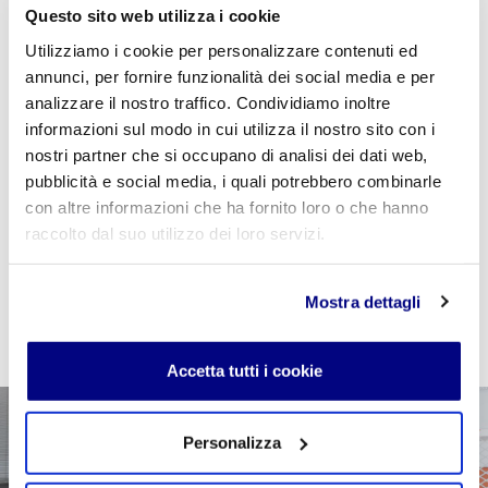
Questo sito web utilizza i cookie
Utilizziamo i cookie per personalizzare contenuti ed
annunci, per fornire funzionalità dei social media e per
Se sei studente della scuola utilizza il coupon
analizzare il nostro traffico. Condividiamo inoltre
"
CPVIDEOPILLOLA
" in fase di checkout per azzerare
informazioni sul modo in cui utilizza il nostro sito con i
il costo della VideoPillola
nostri partner che si occupano di analisi dei dati web,
pubblicità e social media, i quali potrebbero combinarle
con altre informazioni che ha fornito loro o che hanno
raccolto dal suo utilizzo dei loro servizi.
AGGIUNGI AL CARRELLO
Mostra dettagli
Accetta tutti i cookie
Personalizza