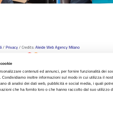
i
/
Privacy
/ Credits:
Aleide Web Agency Milano
 cookie
rsonalizzare contenuti ed annunci, per fornire funzionalità dei so
o. Condividiamo inoltre informazioni sul modo in cui utilizza il nost
ano di analisi dei dati web, pubblicità e social media, i quali pot
 i marchi e tutti contenuti e le procedure nonché le idee di realizzo di sistemi di proc
azioni che ha fornito loro o che hanno raccolto dal suo utilizzo de
re di Scuola Paritaria S.Freud Srl. È vietata qualsiasi utilizzazione, totale o parziale, d
ediante qualunque piattaforma tecnologica, supporto o rete telematica. Qualsiasi rip
he.