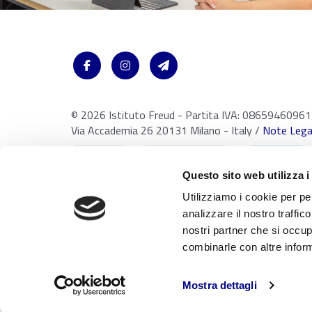
© 2026 Istituto Freud - Partita IVA: 08659460961
Via Accademia 26 20131 Milano - Italy /
Note Legal
Questo sito web utilizza i
Utilizziamo i cookie per pe
analizzare il nostro traffic
nostri partner che si occup
Con riferimento al presente sito, i testi, le immagini, la grafica,
combinarle con altre inform
della proprietà intellettuale. Tutti i diritti sono riservati in favo
rielaborazione, diffusione o distribuzione dei contenuti stessi m
ai sensi della Legge 633 del 22 Aprile 1941 e successive modific
Mostra dettagli