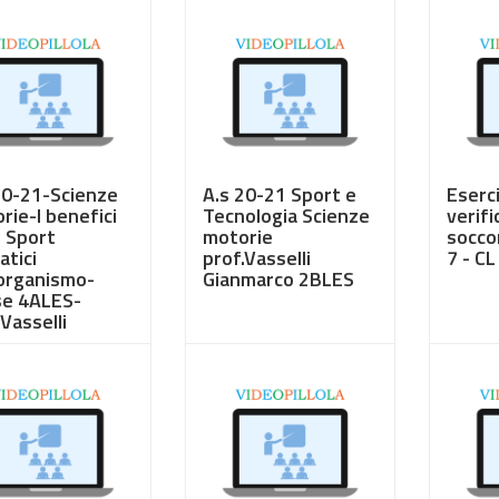
20-21-Scienze
A.s 20-21 Sport e
Eserc
rie-I benefici
Tecnologia Scienze
verifi
i Sport
motorie
socco
atici
prof.Vasselli
7 - C
'organismo-
Gianmarco 2BLES
se 4ALES-
Vasselli
50
€ 3,50
€ 3,5