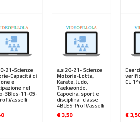
50
€ 3,50
€ 3,5
20-21-Scienze
a.s 20-21- Scienze
Eserc
rie-Capacità di
Motorie-Lotta,
verifi
ione e
Karate, Judo,
CL 1^
cipazione nel
Taekwondo,
io-3Bles-11-05-
Capoeira, sport e
rof.Vasselli
disciplina- classe
4BLES-ProfVasselli
50
€ 3,50
€ 3,5