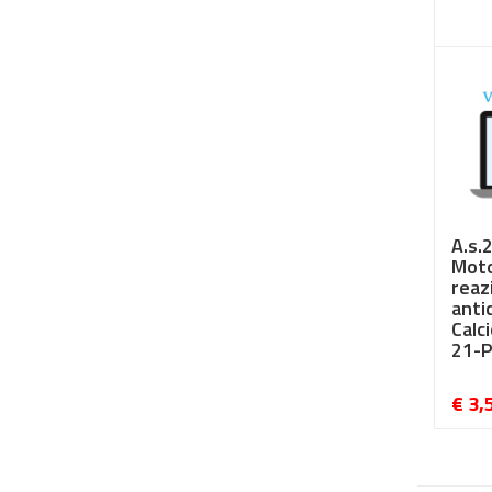
€ 3,
A.s.
Moto
reaz
anti
Calc
21-P
€ 3,