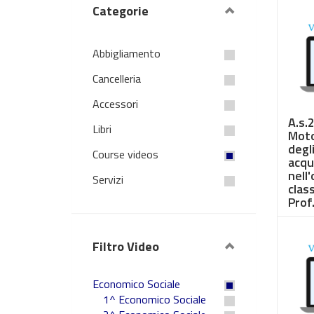
Categorie
Abbigliamento
Cancelleria
Accessori
A.s.
Libri
Moto
degl
Course videos
acqu
nell
Servizi
clas
Prof.
€ 3,
Filtro Video
Economico Sociale
1^ Economico Sociale