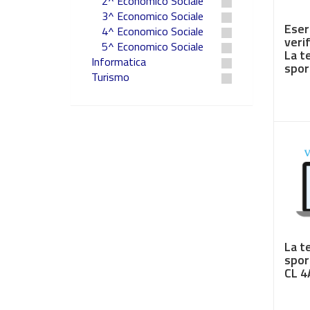
2^ Economico Sociale
3^ Economico Sociale
Eser
4^ Economico Sociale
verif
5^ Economico Sociale
La t
Informatica
spor
Turismo
€ 3,
La t
spor
CL 4