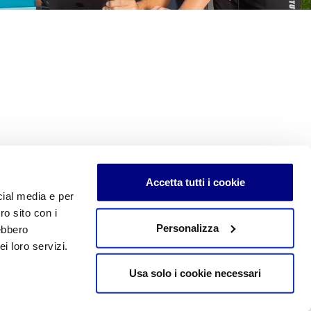
Accetta tutti i cookie
cial media e per
ro sito con i
Personalizza
rebbero
edimenti e di uso sono soggetti a copyright e alle forme di tutela
i loro servizi.
ei contenuti qui inseriti, inclusa la memorizzazione, riproduzione,
roduzione, anche parziale, senza autorizzazione scritta è vietata
Usa solo i cookie necessari