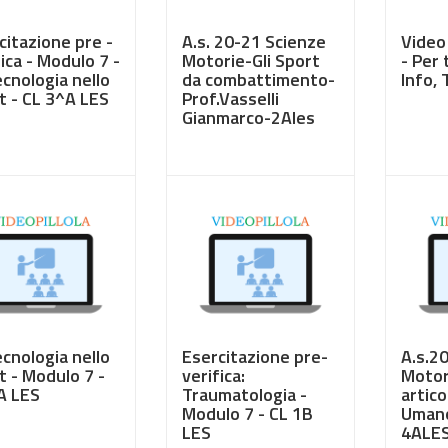
citazione pre -
A.s. 20-21 Scienze
Video
ica - Modulo 7 -
Motorie-Gli Sport
- Per 
ecnologia nello
da combattimento-
Info, 
t - CL 3^A LES
Prof.Vasselli
Gianmarco-2Ales
50
€ 3,50
€ 3,5
ecnologia nello
Esercitazione pre-
A.s.2
t - Modulo 7 -
verifica:
Motor
A LES
Traumatologia -
artico
Modulo 7 - CL 1B
Umano
LES
4ALES