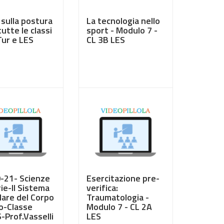
 sulla postura
La tecnologia nello
tutte le classi
sport - Modulo 7 -
Tur e LES
CL 3B LES
0
€ 3,50
0-21- Scienze
Esercitazione pre-
ie-Il Sistema
verifica:
lare del Corpo
Traumatologia -
-Classe
Modulo 7 - CL 2A
-Prof.Vasselli
LES