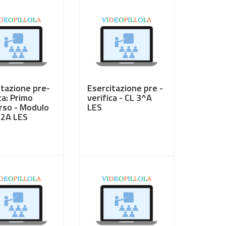
itazione pre-
Esercitazione pre -
ca: Primo
verifica - CL 3^A
rso - Modulo
LES
L 2A LES
0
€ 3,50