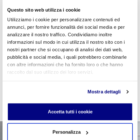
Questo sito web utilizza i cookie
Utilizziamo i cookie per personalizzare contenuti ed
annunci, per fornire funzionalità dei social media e per
analizzare il nostro traffico. Condividiamo inoltre
Se sei studente della scuola utilizza il coupon
informazioni sul modo in cui utilizza il nostro sito con i
"
CPVIDEOPILLOLA
" in fase di checkout per azzerare
nostri partner che si occupano di analisi dei dati web,
il costo della VideoPillola
pubblicità e social media, i quali potrebbero combinarle
con altre informazioni che ha fornito loro o che hanno
raccolto dal suo utilizzo dei loro servizi.
AGGIUNGI AL CARRELLO
Mostra dettagli
Accetta tutti i cookie
Personalizza