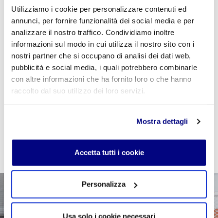
Utilizziamo i cookie per personalizzare contenuti ed
annunci, per fornire funzionalità dei social media e per
analizzare il nostro traffico. Condividiamo inoltre
Se sei studente della scuola utilizza il coupon
informazioni sul modo in cui utilizza il nostro sito con i
"
CPVIDEOPILLOLA
" in fase di checkout per azzerare
nostri partner che si occupano di analisi dei dati web,
il costo della VideoPillola
pubblicità e social media, i quali potrebbero combinarle
con altre informazioni che ha fornito loro o che hanno
raccolto dal suo utilizzo dei loro servizi.
AGGIUNGI AL CARRELLO
Mostra dettagli
Accetta tutti i cookie
Personalizza
Usa solo i cookie necessari