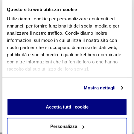
pratica sportiva agonistica-Scienze Motorie-
Questo sito web utilizza i cookie
ProfVasselli-Classe 2BLES- 15-04-21
Utilizziamo i cookie per personalizzare contenuti ed
annunci, per fornire funzionalità dei social media e per
analizzare il nostro traffico. Condividiamo inoltre
informazioni sul modo in cui utilizza il nostro sito con i
nostri partner che si occupano di analisi dei dati web,
Se sei studente della scuola utilizza il coupon
pubblicità e social media, i quali potrebbero combinarle
"
CPVIDEOPILLOLA
" in fase di checkout per azzerare
con altre informazioni che ha fornito loro o che hanno
il costo della VideoPillola
raccolto dal suo utilizzo dei loro servizi.
Mostra dettagli
AGGIUNGI AL CARRELLO
Accetta tutti i cookie
Personalizza