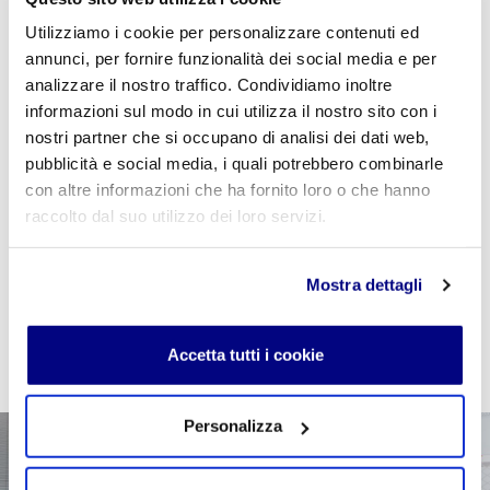
Utilizziamo i cookie per personalizzare contenuti ed
annunci, per fornire funzionalità dei social media e per
analizzare il nostro traffico. Condividiamo inoltre
informazioni sul modo in cui utilizza il nostro sito con i
Se sei studente della scuola utilizza il coupon
nostri partner che si occupano di analisi dei dati web,
"
CPVIDEOPILLOLA
" in fase di checkout per azzerare
il costo della VideoPillola
pubblicità e social media, i quali potrebbero combinarle
con altre informazioni che ha fornito loro o che hanno
raccolto dal suo utilizzo dei loro servizi.
AGGIUNGI AL CARRELLO
Mostra dettagli
Accetta tutti i cookie
Personalizza