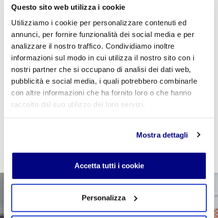
Questo sito web utilizza i cookie
Utilizziamo i cookie per personalizzare contenuti ed
annunci, per fornire funzionalità dei social media e per
Se sei studente della scuola utilizza il coupon
analizzare il nostro traffico. Condividiamo inoltre
"
CPVIDEOPILLOLA
" in fase di checkout per azzerare
informazioni sul modo in cui utilizza il nostro sito con i
il costo della VideoPillola
nostri partner che si occupano di analisi dei dati web,
pubblicità e social media, i quali potrebbero combinarle
con altre informazioni che ha fornito loro o che hanno
raccolto dal suo utilizzo dei loro servizi.
AGGIUNGI AL CARRELLO
Mostra dettagli
Accetta tutti i cookie
Personalizza