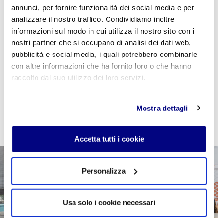
annunci, per fornire funzionalità dei social media e per
Se sei studente della scuola utilizza il coupon
analizzare il nostro traffico. Condividiamo inoltre
"
CPVIDEOPILLOLA
" in fase di checkout per azzerare
informazioni sul modo in cui utilizza il nostro sito con i
il costo della VideoPillola
nostri partner che si occupano di analisi dei dati web,
pubblicità e social media, i quali potrebbero combinarle
con altre informazioni che ha fornito loro o che hanno
raccolto dal suo utilizzo dei loro servizi.
AGGIUNGI AL CARRELLO
Mostra dettagli
Accetta tutti i cookie
Personalizza
Usa solo i cookie necessari