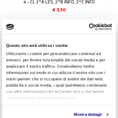
4 - CL 2^A LES, 2^B INFO, 2^C INFO
€ 3,50
Questo sito web utilizza i cookie
Utilizziamo i cookie per personalizzare contenuti ed
annunci, per fornire funzionalità dei social media e per
analizzare il nostro traffico. Condividiamo inoltre
informazioni sul modo in cui utilizza il nostro sito con i
nostri partner che si occupano di analisi dei dati web,
pubblicità e social media, i quali potrebbero combinarle
con altre informazioni che ha fornito loro o che hanno
raccolto dal suo utilizzo dei loro servizi.
Le Guerre Persiane - CLASSE 1^A INFORMATICA,
1^B LES
€ 3,50
Mostra dettagli