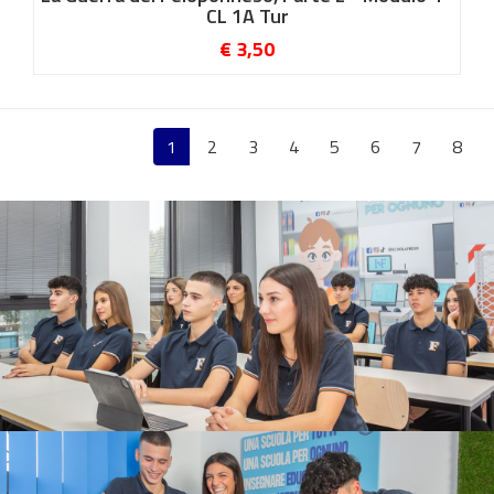
CL 1A Tur
€ 3,50
1
2
3
4
5
6
7
8