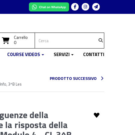
Facebook
Instagram
Telegram
Carrello
0
COURSE VIDEOS
SERVIZI
CONTATTI
PRODOTTO SUCCESSIVO
Info, 3^B Les
guenze della
 la risposta della
 Modulo 4 - CL 3^B