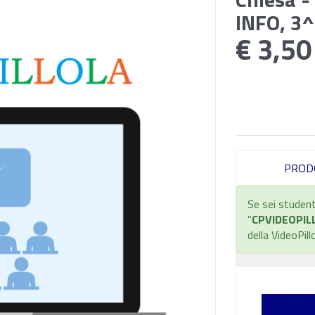
INFO, 3^
€ 3,50
PROD
Se sei student
"
CPVIDEOPIL
della VideoPill