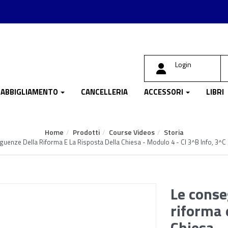
Login
ABBIGLIAMENTO
CANCELLERIA
ACCESSORI
LIBRI
Home
Prodotti
Course Videos
Storia
uenze Della Riforma E La Risposta Della Chiesa - Modulo 4 - Cl 3^B Info, 3^C 
Le conse
riforma e
Chiesa -