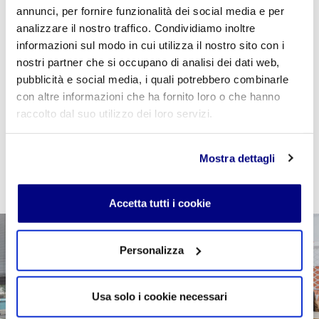
annunci, per fornire funzionalità dei social media e per
Se sei studente della scuola utilizza il coupon
analizzare il nostro traffico. Condividiamo inoltre
"
CPVIDEOPILLOLA
" in fase di checkout per azzerare
informazioni sul modo in cui utilizza il nostro sito con i
il costo della VideoPillola
nostri partner che si occupano di analisi dei dati web,
pubblicità e social media, i quali potrebbero combinarle
con altre informazioni che ha fornito loro o che hanno
raccolto dal suo utilizzo dei loro servizi.
AGGIUNGI AL CARRELLO
Mostra dettagli
Accetta tutti i cookie
Personalizza
Usa solo i cookie necessari