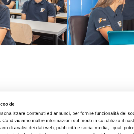
i
/
Privacy
/ Credits:
Aleide Web Agency Milano
 cookie
rsonalizzare contenuti ed annunci, per fornire funzionalità dei so
o. Condividiamo inoltre informazioni sul modo in cui utilizza il nost
ano di analisi dei dati web, pubblicità e social media, i quali pot
 i marchi e tutti contenuti e le procedure nonché le idee di realizzo di sistemi di proc