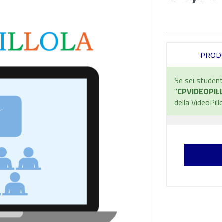
PROD
Se sei student
"
CPVIDEOPIL
della VideoPill