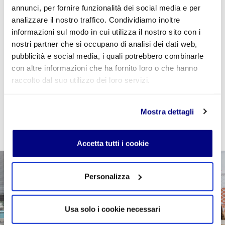
annunci, per fornire funzionalità dei social media e per
Se sei studente della scuola utilizza il coupon
analizzare il nostro traffico. Condividiamo inoltre
"
CPVIDEOPILLOLA
" in fase di checkout per azzerare
informazioni sul modo in cui utilizza il nostro sito con i
il costo della VideoPillola
nostri partner che si occupano di analisi dei dati web,
pubblicità e social media, i quali potrebbero combinarle
con altre informazioni che ha fornito loro o che hanno
raccolto dal suo utilizzo dei loro servizi.
AGGIUNGI AL CARRELLO
Mostra dettagli
Accetta tutti i cookie
Personalizza
Usa solo i cookie necessari