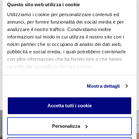
Questo sito web utilizza i cookie
Utilizziamo i cookie per personalizzare contenuti ed
annunci, per fornire funzionalità dei social media e per
Se sei studente della scuola utilizza il coupon
analizzare il nostro traffico. Condividiamo inoltre
"
CPVIDEOPILLOLA
" in fase di checkout per azzerare
informazioni sul modo in cui utilizza il nostro sito con i
il costo della VideoPillola
nostri partner che si occupano di analisi dei dati web,
pubblicità e social media, i quali potrebbero combinarle
con altre informazioni che ha fornito loro o che hanno
raccolto dal suo utilizzo dei loro servizi.
AGGIUNGI AL CARRELLO
Mostra dettagli
Accetta tutti i cookie
Personalizza