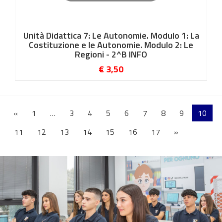
Unità Didattica 7: Le Autonomie. Modulo 1: La
Costituzione e le Autonomie. Modulo 2: Le
Regioni - 2^B INFO
€ 3,50
«
1
…
3
4
5
6
7
8
9
10
11
12
13
14
15
16
17
»