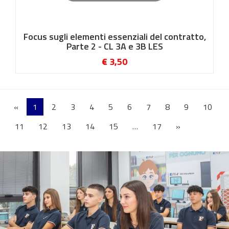
Focus sugli elementi essenziali del contratto,
Parte 2 - CL 3A e 3B LES
€ 3,50
«
1
2
3
4
5
6
7
8
9
10
11
12
13
14
15
…
17
»