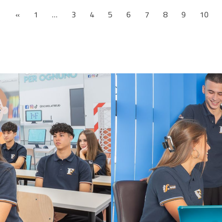
«
1
…
3
4
5
6
7
8
9
10