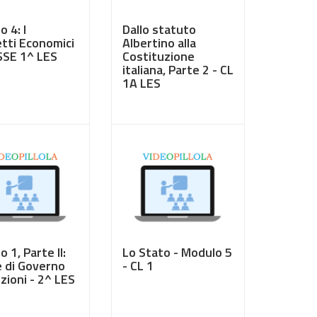
 4: I
Dallo statuto
tti Economici
Albertino alla
SSE 1^ LES
Costituzione
italiana, Parte 2 - CL
1A LES
0
€ 3,50
 1, Parte II:
Lo Stato - Modulo 5
 di Governo
- CL 1
zioni - 2^ LES