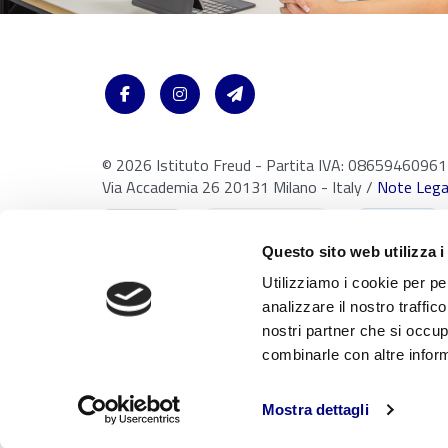
© 2026 Istituto Freud - Partita IVA: 08659460961
Via Accademia 26 20131 Milano - Italy /
Note Legal
Questo sito web utilizza i
Utilizziamo i cookie per pe
analizzare il nostro traffic
nostri partner che si occup
Con riferimento al presente sito, i testi, le immagini, la grafica,
combinarle con altre inform
della proprietà intellettuale. Tutti i diritti sono riservati in favo
rielaborazione, diffusione o distribuzione dei contenuti stessi m
ai sensi della Legge 633 del 22 Aprile 1941 e successive modific
Mostra dettagli