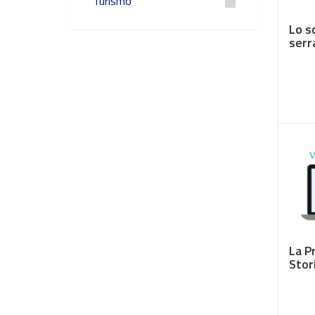
Turismo
Lo s
serr
€ 3,
La P
Stor