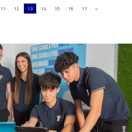
11
12
13
14
15
16
17
»