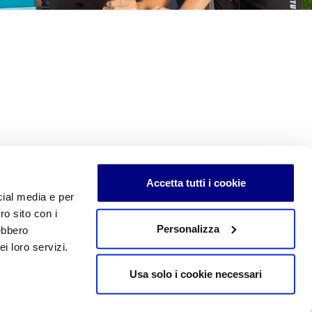
Accetta tutti i cookie
cial media e per
ro sito con i
Personalizza
rebbero
edimenti e di uso sono soggetti a copyright e alle forme di tutela
i loro servizi.
ei contenuti qui inseriti, inclusa la memorizzazione, riproduzione,
roduzione, anche parziale, senza autorizzazione scritta è vietata
Usa solo i cookie necessari