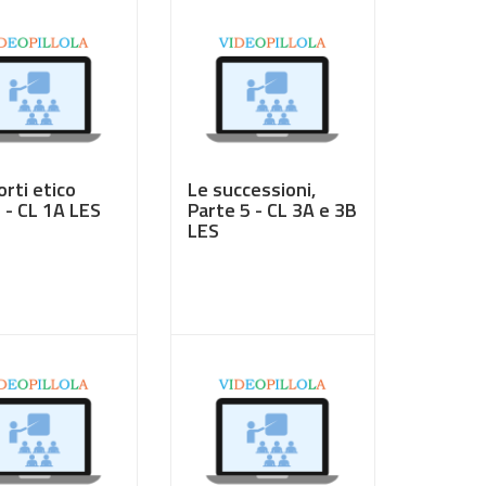
orti etico
Le successioni,
i - CL 1A LES
Parte 5 - CL 3A e 3B
LES
0
€ 3,50