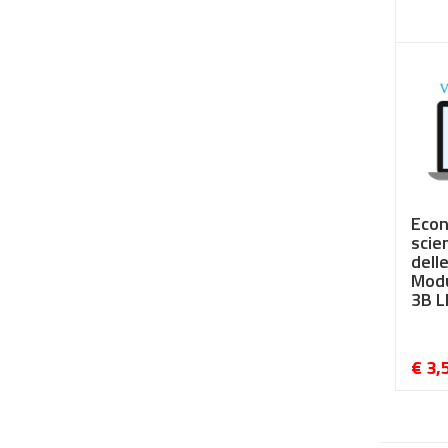
€ 3,
Econ
scie
delle
Modu
3B L
€ 3,