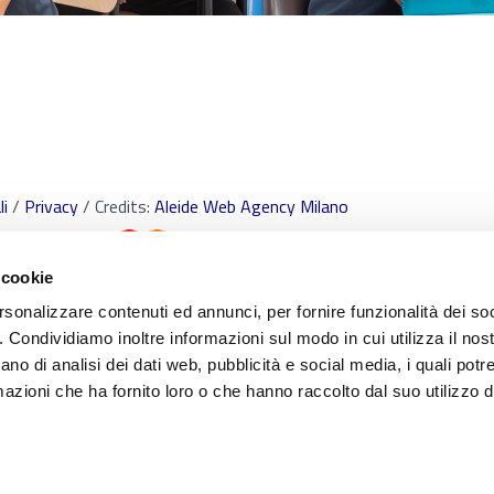
i
/
Privacy
/ Credits:
Aleide Web Agency Milano
 cookie
rsonalizzare contenuti ed annunci, per fornire funzionalità dei so
o. Condividiamo inoltre informazioni sul modo in cui utilizza il nost
ano di analisi dei dati web, pubblicità e social media, i quali pot
 i marchi e tutti contenuti e le procedure nonché le idee di realizzo di sistemi di proc
azioni che ha fornito loro o che hanno raccolto dal suo utilizzo de
re di Scuola Paritaria S.Freud Srl. È vietata qualsiasi utilizzazione, totale o parziale, d
ediante qualunque piattaforma tecnologica, supporto o rete telematica. Qualsiasi rip
he.