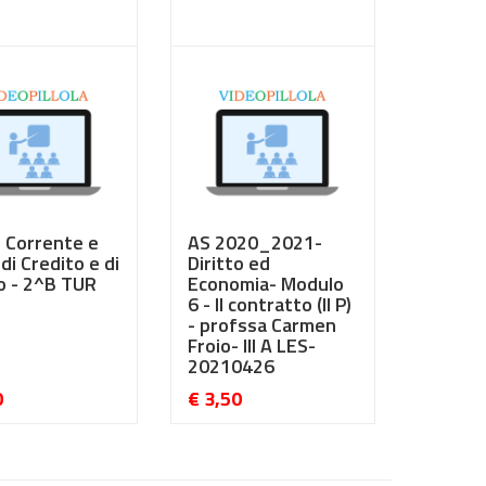
0
€ 3,50
 Corrente e
AS 2020_2021-
di Credito e di
Diritto ed
o - 2^B TUR
Economia- Modulo
6 - Il contratto (II P)
- profssa Carmen
Froio- III A LES-
20210426
0
€ 3,50