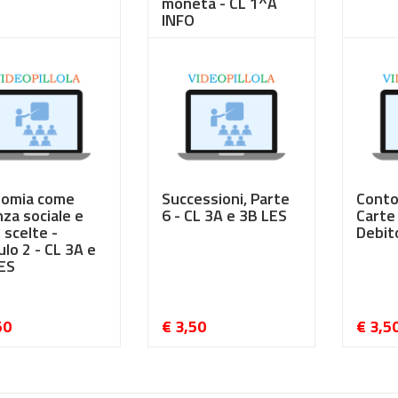
moneta - CL 1^A
INFO
50
€ 3,50
€ 3,5
omia come
Successioni, Parte
Conto
nza sociale e
6 - CL 3A e 3B LES
Carte 
 scelte -
Debit
lo 2 - CL 3A e
ES
50
€ 3,50
€ 3,5