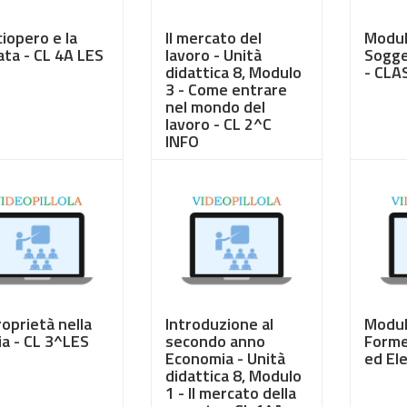
ciopero e la
Il mercato del
Modulo
ata - CL 4A LES
lavoro - Unità
Sogge
didattica 8, Modulo
- CLA
3 - Come entrare
nel mondo del
lavoro - CL 2^C
INFO
50
€ 3,50
€ 3,5
roprietà nella
Introduzione al
Modulo
ia - CL 3^LES
secondo anno
Forme
Economia - Unità
ed Ele
didattica 8, Modulo
1 - Il mercato della