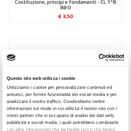
Costituzione, principi e fondamenti - CL 1^B
INFO
€ 3,50
Questo sito web utilizza i cookie
Utilizziamo i cookie per personalizzare contenuti ed
annunci, per fornire funzionalità dei social media e per
analizzare il nostro traffico. Condividiamo inoltre
informazioni sul modo in cui utilizza il nostro sito con i
Unità didattica 9 Introduzione al 2° anno Diritto -
nostri partner che si occupano di analisi dei dati web,
Modulo 3 Le autonomie - Modulo 4 UE (Unione
pubblicità e social media, i quali potrebbero combinarle
Europea) e Organizzazioni Internazionali - CL 1A
con altre informazioni che ha fornito loro o che hanno