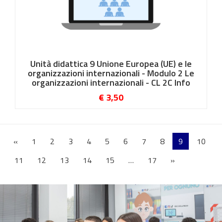
Unità didattica 9 Unione Europea (UE) e le
organizzazioni internazionali - Modulo 2 Le
organizzazioni internazionali - CL 2C Info
€ 3,50
«
1
2
3
4
5
6
7
8
9
10
11
12
13
14
15
…
17
»