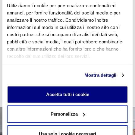
Utilizziamo i cookie per personalizzare contenuti ed
annunci, per fornire funzionalità dei social media e per
analizzare il nostro traffico. Condividiamo inoltre
Se sei studente della scuola utilizza il coupon
informazioni sul modo in cui utilizza il nostro sito con i
"
CPVIDEOPILLOLA
" in fase di checkout per azzerare
nostri partner che si occupano di analisi dei dati web,
il costo della VideoPillola
pubblicità e social media, i quali potrebbero combinarle
con altre informazioni che ha fornito loro o che hanno
raccolto dal suo utilizzo dei loro servizi.
AGGIUNGI AL CARRELLO
Mostra dettagli
Accetta tutti i cookie
Personalizza
Usa solo i cookie necessari