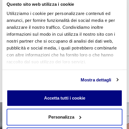
Questo sito web utilizza i cookie
Utilizziamo i cookie per personalizzare contenuti ed
annunci, per fornire funzionalità dei social media e per
Se sei studente della scuola utilizza il coupon
analizzare il nostro traffico. Condividiamo inoltre
"
CPVIDEOPILLOLA
" in fase di checkout per azzerare
informazioni sul modo in cui utilizza il nostro sito con i
il costo della VideoPillola
nostri partner che si occupano di analisi dei dati web,
pubblicità e social media, i quali potrebbero combinarle
con altre informazioni che ha fornito loro o che hanno
raccolto dal suo utilizzo dei loro servizi.
AGGIUNGI AL CARRELLO
Mostra dettagli
Accetta tutti i cookie
Personalizza