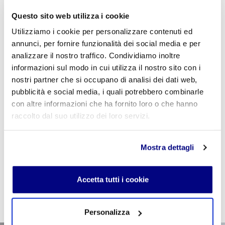
organizzazioni internazionali - Modulo 2 Le
Questo sito web utilizza i cookie
organizzazioni internazionali - CL 2B Info
Utilizziamo i cookie per personalizzare contenuti ed
annunci, per fornire funzionalità dei social media e per
analizzare il nostro traffico. Condividiamo inoltre
informazioni sul modo in cui utilizza il nostro sito con i
nostri partner che si occupano di analisi dei dati web,
Se sei studente della scuola utilizza il coupon
pubblicità e social media, i quali potrebbero combinarle
"
CPVIDEOPILLOLA
" in fase di checkout per azzerare
con altre informazioni che ha fornito loro o che hanno
il costo della VideoPillola
raccolto dal suo utilizzo dei loro servizi.
Mostra dettagli
AGGIUNGI AL CARRELLO
Accetta tutti i cookie
Personalizza