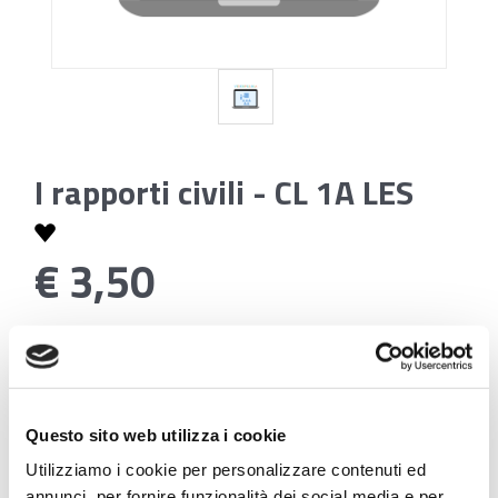
I rapporti civili - CL 1A LES
€ 3,50
Codice:
I rapporti civili - CL 1A LES
Questo sito web utilizza i cookie
Utilizziamo i cookie per personalizzare contenuti ed
Se sei studente della scuola utilizza il coupon
annunci, per fornire funzionalità dei social media e per