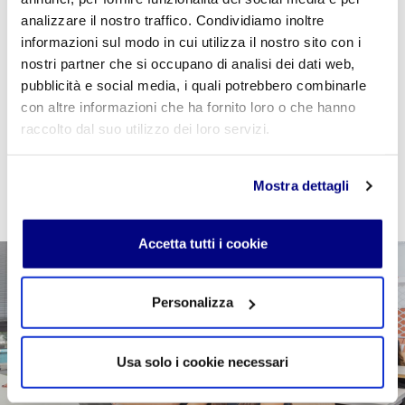
"
CPVIDEOPILLOLA
" in fase di checkout per azzerare
analizzare il nostro traffico. Condividiamo inoltre
il costo della VideoPillola
informazioni sul modo in cui utilizza il nostro sito con i
nostri partner che si occupano di analisi dei dati web,
pubblicità e social media, i quali potrebbero combinarle
con altre informazioni che ha fornito loro o che hanno
raccolto dal suo utilizzo dei loro servizi.
AGGIUNGI AL CARRELLO
Mostra dettagli
Accetta tutti i cookie
Personalizza
Usa solo i cookie necessari