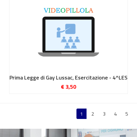
Prima Legge di Gay Lussac, Esercitazione - 4^LES
€ 3,50
1
2
3
4
5