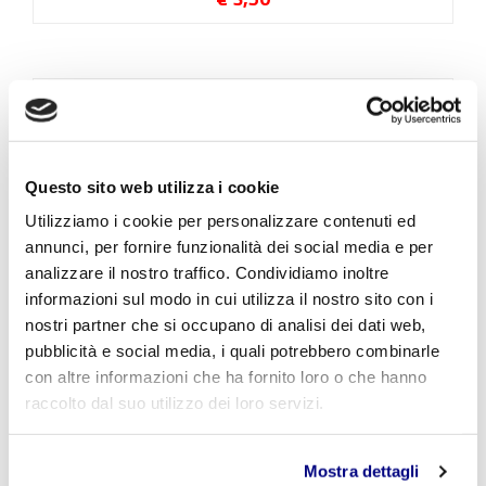
Questo sito web utilizza i cookie
Utilizziamo i cookie per personalizzare contenuti ed
annunci, per fornire funzionalità dei social media e per
analizzare il nostro traffico. Condividiamo inoltre
informazioni sul modo in cui utilizza il nostro sito con i
nostri partner che si occupano di analisi dei dati web,
pubblicità e social media, i quali potrebbero combinarle
Past Simple - 1^A TUR, 2^A TUR, 2^B TUR, 3^A
con altre informazioni che ha fornito loro o che hanno
TUR, 3^B TUR, 4^A TUR, 4^B INFO, 5^B INFO
raccolto dal suo utilizzo dei loro servizi.
€ 3,50
Mostra dettagli