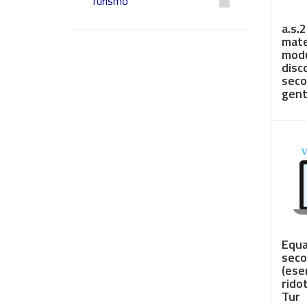
Turismo
a.s.
mate
modu
disco
seco
genti
€ 3,
Equa
seco
(ese
rido
Tur