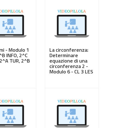
i - Modulo 1
La circonferenza:
2^B INFO, 2^C
Determinare
 2^A TUR, 2^B
equazione di una
circonferenza 2 -
Modulo 6 - CL 3 LES
0
€ 3,50