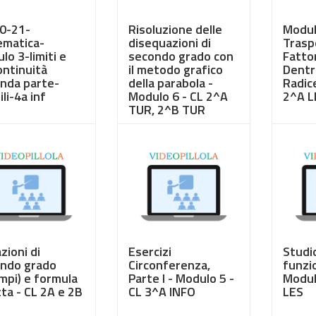
20-21-
Risoluzione delle
Modulo
matica-
disequazioni di
Trasp
lo 3-limiti e
secondo grado con
Fatto
ntinuità
il metodo grafico
Dentro
nda parte-
della parabola -
Radice
li-4a inf
Modulo 6 - CL 2^A
2^A L
TUR, 2^B TUR
50
€ 3,50
€ 3,5
zioni di
Esercizi
Studi
ndo grado
Circonferenza,
funzi
mpi) e formula
Parte I - Modulo 5 -
Modul
tta - CL 2A e 2B
CL 3^A INFO
LES