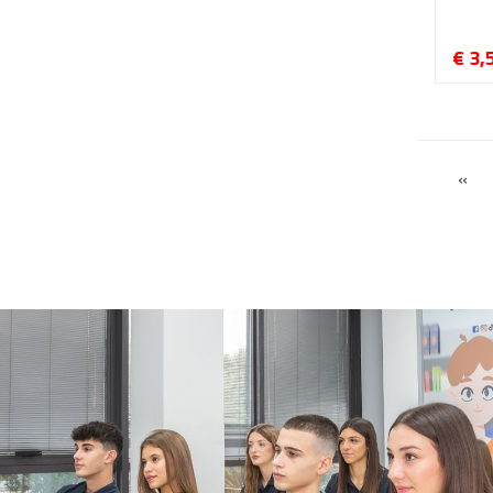
€ 3,
«