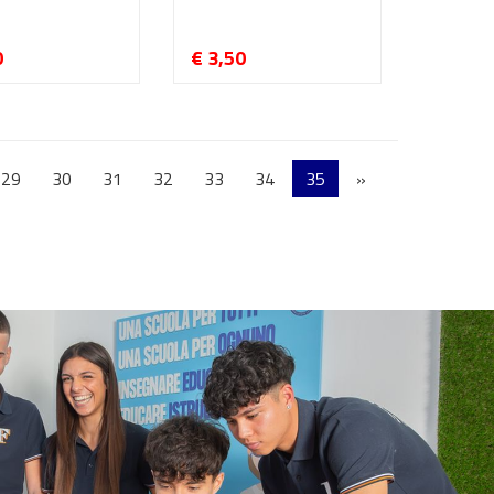
0
€ 3,50
29
30
31
32
33
34
35
»