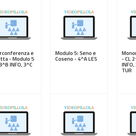
irconferenza e
Modulo 5: Seno e
Monom
etta - Modulo 5
Coseno - 4^A LES
- CL 
 3^B INFO, 3^C
INFO,
TUR
50
€ 3,50
€ 3,5