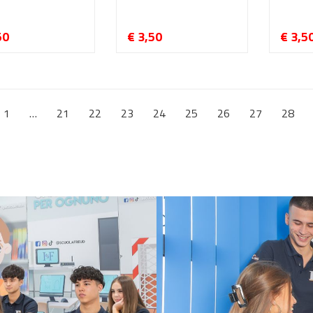
50
€ 3,50
€ 3,5
1
…
21
22
23
24
25
26
27
28