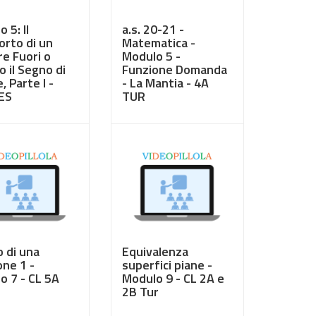
 5: Il
a.s. 20-21 -
orto di un
Matematica -
re Fuori o
Modulo 5 -
 il Segno di
Funzione Domanda
, Parte I -
- La Mantia - 4A
ES
TUR
0
€ 3,50
o di una
Equivalenza
one 1 -
superfici piane -
o 7 - CL 5A
Modulo 9 - CL 2A e
2B Tur