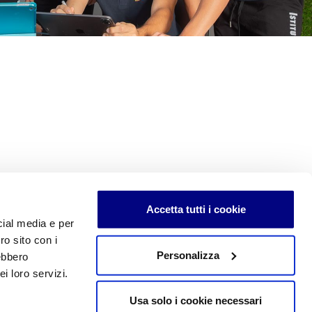
Accetta tutti i cookie
cial media e per
ro sito con i
Personalizza
rebbero
edimenti e di uso sono soggetti a copyright e alle forme di tutela
i loro servizi.
ei contenuti qui inseriti, inclusa la memorizzazione, riproduzione,
roduzione, anche parziale, senza autorizzazione scritta è vietata
Usa solo i cookie necessari