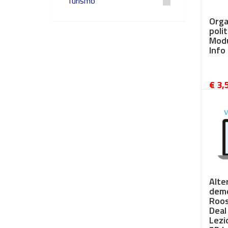
Turismo
Orga
poli
Modu
Info
€ 3,
Alte
demo
Roos
Deal
Lezi