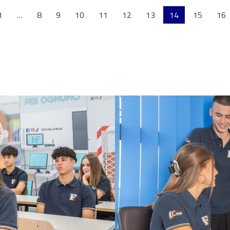
1
…
8
9
10
11
12
13
14
15
16