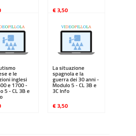
0
€ 3,50
utismo
La situazione
ese e le
spagnola e la
zioni inglesi
guerra dei 30 anni -
600 e 1700 -
Modulo 5 - CL 3B e
o 5 - CL 3B e
3C Info
fo
0
€ 3,50