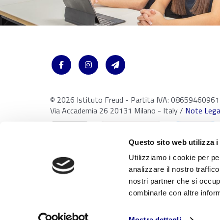
© 2026 Istituto Freud - Partita IVA: 08659460961
Via Accademia 26 20131 Milano - Italy /
Note Legal
Questo sito web utilizza i
Utilizziamo i cookie per pe
analizzare il nostro traffic
nostri partner che si occup
Con riferimento al presente sito, i testi, le immagini, la grafica,
combinarle con altre inform
della proprietà intellettuale. Tutti i diritti sono riservati in favo
rielaborazione, diffusione o distribuzione dei contenuti stessi m
ai sensi della Legge 633 del 22 Aprile 1941 e successive modific
Mostra dettagli