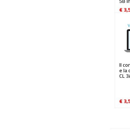
5B I
€ 3,
Il co
e la
CL 3
€ 3,