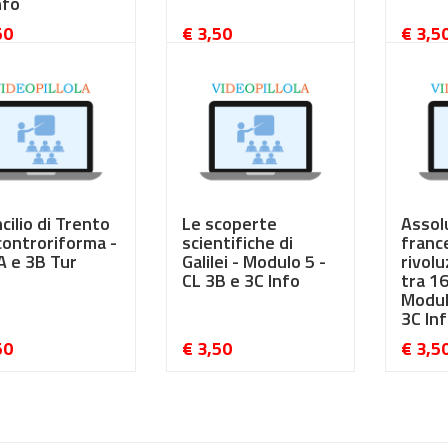
nfo
50
€ 3,50
€ 3,5
ncilio di Trento
Le scoperte
Assol
 controriforma -
scientifiche di
franc
A e 3B Tur
Galilei - Modulo 5 -
rivolu
CL 3B e 3C Info
tra 1
Modul
3C In
50
€ 3,50
€ 3,5