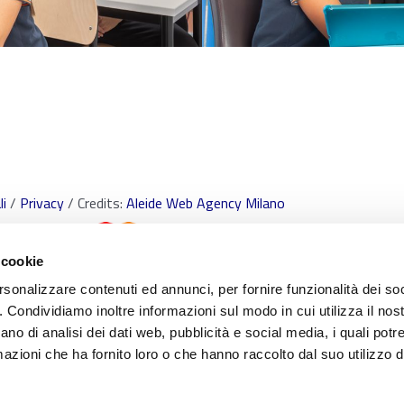
i
/
Privacy
/ Credits:
Aleide Web Agency Milano
 cookie
rsonalizzare contenuti ed annunci, per fornire funzionalità dei so
o. Condividiamo inoltre informazioni sul modo in cui utilizza il nost
ano di analisi dei dati web, pubblicità e social media, i quali pot
 i marchi e tutti contenuti e le procedure nonché le idee di realizzo di sistemi di proc
azioni che ha fornito loro o che hanno raccolto dal suo utilizzo de
re di Scuola Paritaria S.Freud Srl. È vietata qualsiasi utilizzazione, totale o parziale, d
ediante qualunque piattaforma tecnologica, supporto o rete telematica. Qualsiasi rip
he.