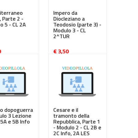
diterraneo
Impero da
, Parte 2 -
Diocleziano a
o 5 - CL 2A
Teodosio (parte 3) -
Modulo 3 - CL
2^TUR
0
€ 3,50
imo dopoguerra
Cesare e il
ulo 3 Lezione
tramonto della
 5A e 5B Info
Repubblica, Parte 1
- Modulo 2 - CL 2B e
2C Info, 2A LES