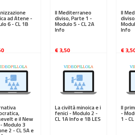
nizzazione
Il Mediterraneo
Il Me
tica ad Atene -
diviso, Parte 1 -
diviso
lo 6 - CL 1B
Modulo 5 - CL 2A
Modul
Info
Info
50
€ 3,50
€ 3,5
rnativa
La civiltà minoica e i
Il pr
cratica,
fenici - Modulo 2 -
- Mod
evelt e il New
CL 1A Info e 1B LES
1 - CL
 - Modulo 3
one 2 - CL 5A e