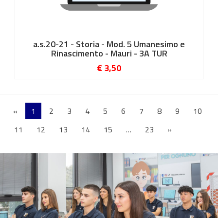
a.s.20-21 - Storia - Mod. 5 Umanesimo e
Rinascimento - Mauri - 3A TUR
€ 3,50
«
1
2
3
4
5
6
7
8
9
10
11
12
13
14
15
…
23
»