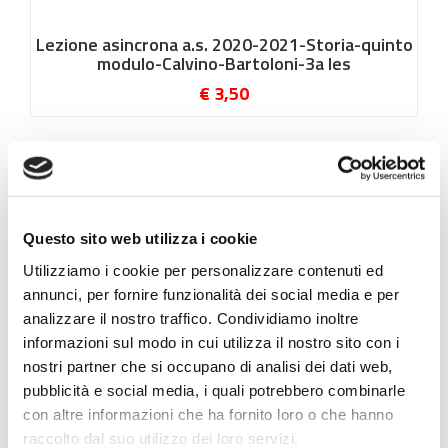
Lezione asincrona a.s. 2020-2021-Storia-quinto
modulo-Calvino-Bartoloni-3a les
€ 3,50
Questo sito web utilizza i cookie
Utilizziamo i cookie per personalizzare contenuti ed
annunci, per fornire funzionalità dei social media e per
analizzare il nostro traffico. Condividiamo inoltre
informazioni sul modo in cui utilizza il nostro sito con i
nostri partner che si occupano di analisi dei dati web,
pubblicità e social media, i quali potrebbero combinarle
con altre informazioni che ha fornito loro o che hanno
Lezione asincrona_a.s.20-21_Storia_Modulo
raccolto dal suo utilizzo dei loro servizi.